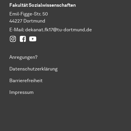
Fakultät
Sozial­wissen­schaften
Emil-Figge-Str. 50
44227 Dortmund
E-Mail:
dekanat.fk17@tu-dortmund.de
Instagram
Facebook
YouTube
Anregungen?
Datenschutzerklärung
Barrierefreiheit
Impressum
Zum Seitenanfang