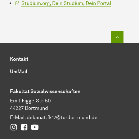
Studium.org, Dein Studium, Dein Portal
Zum Seit
Kontakt
UniMail
Fakultät
Sozial­wissen­schaften
Emil-Figge-Str. 50
44227 Dortmund
E-Mail:
dekanat.fk17@tu-dortmund.de
Instagram
Facebook
YouTube