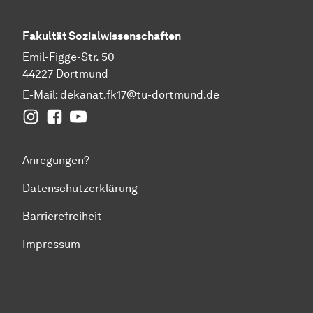
Fakultät
Sozial­wissen­schaften
Emil-Figge-Str. 50
44227 Dortmund
E-Mail:
dekanat.fk17@tu-dortmund.de
Instagram
Facebook
YouTube
Anregungen?
Datenschutzerklärung
Barrierefreiheit
Impressum
Zum Seitenanfang