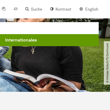
Suche
Kontrast
English
Internationales
© Nikolas Golsch​/​TU Dortmund