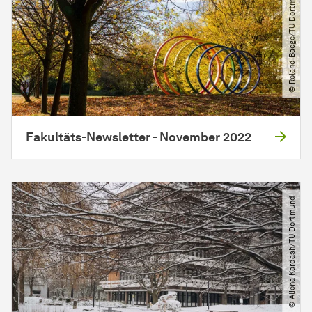
© Roland Baege​/​TU Dortmund
Fakultäts-Newsletter - November 2022
© Aliona Kardash​/​TU Dortmund