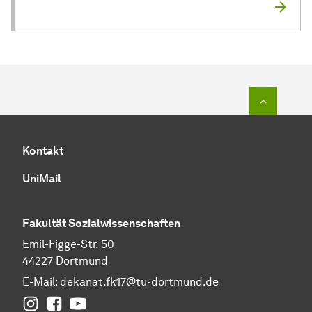
Zum Seit
Kontakt
UniMail
Fakultät
Sozial­wissen­schaften
Emil-Figge-Str. 50
44227 Dortmund
E-Mail:
dekanat.fk17@tu-dortmund.de
Instagram
Facebook
YouTube