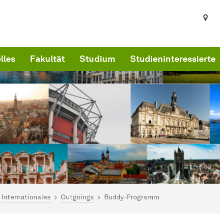
lles
Fakultät
Studium
Studieninteressierte
ind hier:
artseite
Internationales
Outgoings
Buddy-Programm