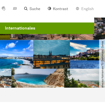
Suche
Kontrast
English
Internationales
© Rümeysa Kahraman​/​TU Dortmund, Canva