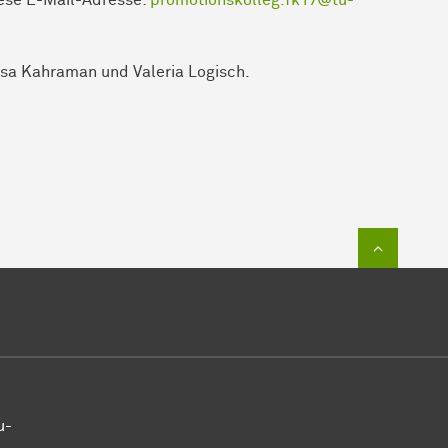
iese E-Mail-Adresse:
promotionskolleg.fk17@tu-
sa Kahraman und Valeria Logisch.
Zum Sei
u-