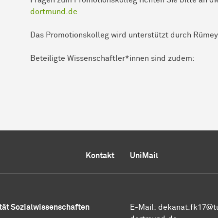
Fragen zum Promotionskolleg richten Sie bitte an d
dortmund.de
Das Promotionskolleg wird unterstützt durch Rümey
Beteiligte Wissenschaftler*innen sind zudem:
Kontakt
UniMail
tät
Sozial­wissen­schaften
E-Mail:
dekanat.fk17@t