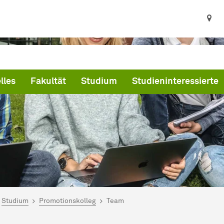
lles
Fakultät
Studium
Studieninteressierte
ind hier:
artseite
Studium
Promotionskolleg
Team