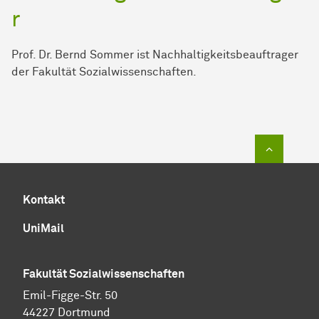
r
Prof. Dr. Bernd Sommer ist Nachhaltigkeitsbeauftrager
der Fakultät
Sozial­wissen­schaften
.
Zum Sei
Kontakt
UniMail
Fakultät
Sozial­wissen­schaften
Emil-Figge-Str. 50
44227 Dortmund