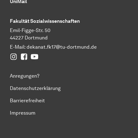
UniMail
Fakultät
Sozial­wissen­schaften
Emil-Figge-Str. 50
44227 Dortmund
E-Mail:
dekanat.fk17@tu-dortmund.de
Instagram
Facebook
YouTube
Anregungen?
Datenschutzerklärung
Barrierefreiheit
Impressum
Zum Seitenanfang