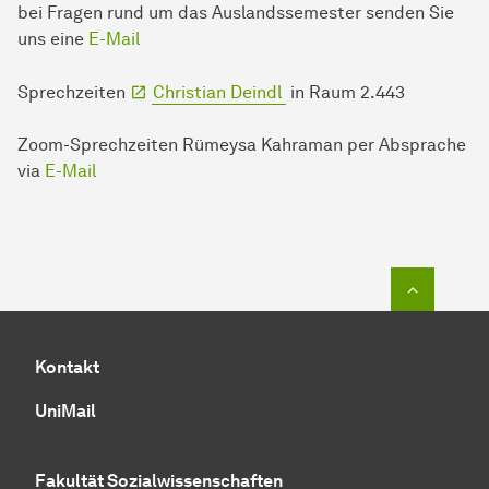
bei Fragen rund um das Auslandssemester senden Sie
uns eine
E-Mail
Sprechzeiten
Christian Deindl
in Raum 2.443
Zoom-Sprechzeiten Rümeysa Kahraman per Absprache
via
E-Mail
Zum Seit
Kontakt
UniMail
Fakultät
Sozial­wissen­schaften