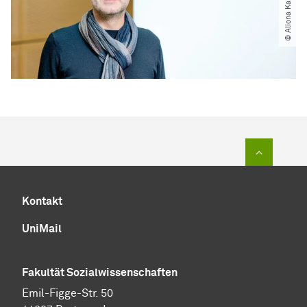
Zum Sei
Kontakt
UniMail
Fakultät
Sozial­wissen­schaften
Emil-Figge-Str. 50