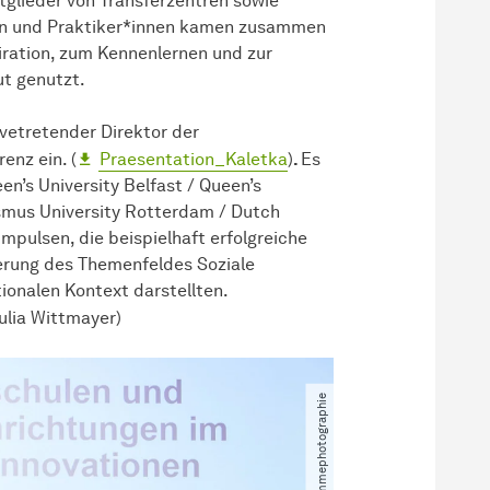
tglieder von Transferzentren sowie
gen und Praktiker*innen kamen zusammen
iration, zum Kennenlernen und zur
ut genutzt.
lvetretender Direktor der
enz ein. (
Praesentation_Kaletka
)
.
Es
en’s University Belfast / Queen’s
mus University Rotterdam / Dutch
mpulsen, die beispielhaft erfolgreiche
erung des Themenfeldes Soziale
ionalen Kontext darstellten.
ulia Wittmayer)
© patricktemmephotographie