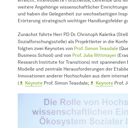
erreicht. Interessierte Forschende, Lehrende und Mi
weitere Angehörige wissenschaftlicher Einrichtun
und haben die Gelegenheit zur wechselseitigen Insp
Erörterung strategisch wichtiger Handlungsfelder g
Zunächst führte Herr PD Dr. Christoph Kaletka (Stel
Sozialforschungsstelle) als Projektleiter in die Konfer
folgten zwei Keynotes von
Prof. Simon Teasdale
(Que
Business School) und von
Prof. Julia Wittmayer
(Eras
Research Institute for Transitions) mit spannenden I
Modelle und zentrale Herausforderungen der Etabli
Innovationen anderer Hochschulen aus dem internat
(
Keynote
Prof. Simon Teasdale;
Keynote
Prof. J