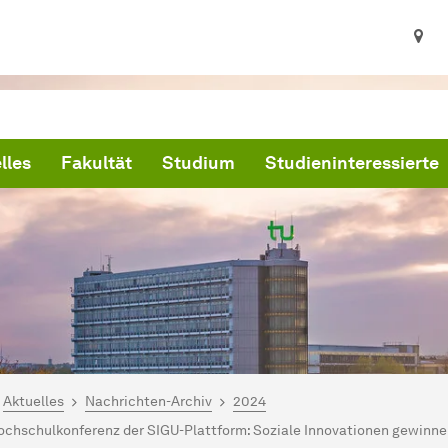
lles
Fakultät
Studium
Studieninteressierte
ind hier:
artseite
Aktuelles
Nachrichten-Archiv
2024
ochschulkonferenz der SIGU-Plattform: Soziale Innovationen gewinn