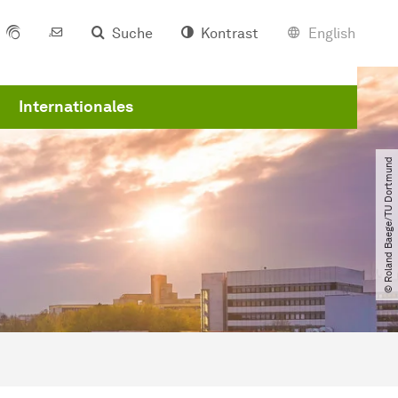
Suche
Kontrast
English
Internationales
© Roland Baege​/​TU Dortmund