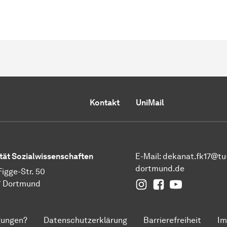
Kontakt
UniMail
tät
Sozial­wissen­schaften
E-Mail:
dekanat.fk17@tu
dortmund.de
Figge-Str. 50
Instagram
Facebook
YouTube
7 Dortmund
gungen?
Datenschutzerklärung
Barrierefreiheit
Im