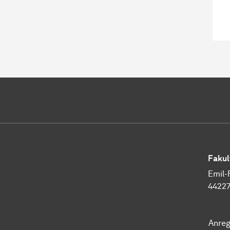
Fakul
Emil-
4422
Anre