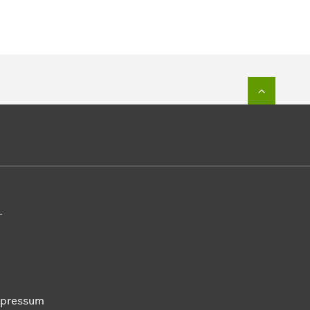
Zum Seit
-
pressum