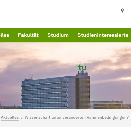
lles
Fakultät
Studium
Studieninteressierte
ind hier:
artseite
Aktuelles
Wissenschaft unter veränderten Rahmenbedingungen?