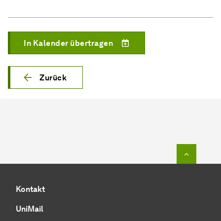
In Kalender übertragen
Zurück
Zum Seit
Kontakt
UniMail