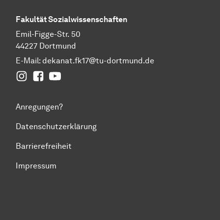
Fakultät
Sozial­wissen­schaften
Emil-Figge-Str. 50
44227 Dortmund
E-Mail:
dekanat.fk17@tu-dortmund.de
Instagram
Facebook
YouTube
Anregungen?
Datenschutzerklärung
Barrierefreiheit
Impressum
Zum Seitenanfang