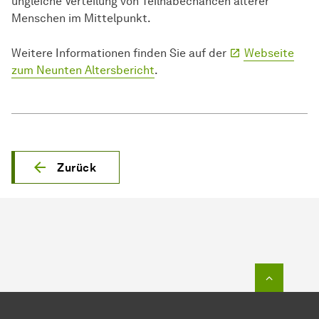
ungleiche Verteilung von Teilhabechancen älterer
Menschen im Mittelpunkt.
Weitere Informationen finden Sie auf der
Webseite
zum Neunten Altersbericht
.
Zurück
Zum Seit