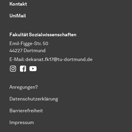
Kontakt
UniMail
Fakultät
Sozial­wissen­schaften
Emil-Figge-Str. 50
44227 Dortmund
E-Mail:
dekanat.fk17@tu-dortmund.de
Instagram
Facebook
YouTube
Anregungen?
Datenschutzerklärung
Barrierefreiheit
Impressum
Zum Seitenanfang