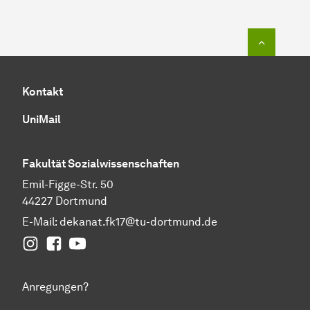
Zum Seit
Kontakt
UniMail
Fakultät
Sozial­wissen­schaften
Emil-Figge-Str. 50
44227 Dortmund
E-Mail:
dekanat.fk17@tu-dortmund.de
Instagram
Facebook
YouTube
Anregungen?