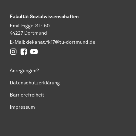
Fakultät
Sozial­wissen­schaften
Emil-Figge-Str. 50
44227 Dortmund
E-Mail:
dekanat.fk17@tu-dortmund.de
Instagram
Facebook
YouTube
Anregungen?
Datenschutzerklärung
Barrierefreiheit
Impressum
Zum Seitenanfang