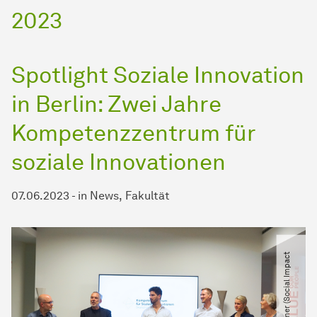
2023
Spotlight Soziale Innovation
in Berlin: Zwei Jahre
Kompetenzzentrum für
soziale Innovationen
07.06.2023
-
in
News
Fakultät
©
L
i
n
a
o
m
m
e
r
(
S
o
c
i
a
l
I
m
p
a
c
t
g
G
m
b
H