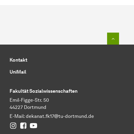
Zum Seit
Kontakt
UniMail
Fakultät
Sozial­wissen­schaften
Emil-Figge-Str. 50
44227 Dortmund
E-Mail:
dekanat.fk17@tu-dortmund.de
Instagram
Facebook
YouTube