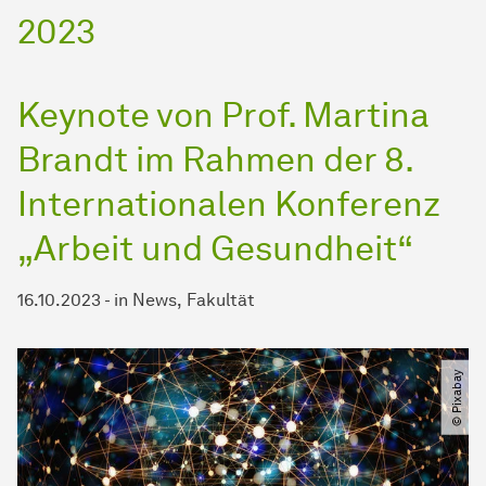
2023
Keynote von Prof. Martina
Brandt im Rahmen der 8.
Internationalen Konferenz
„Arbeit und Gesundheit“
16.10.2023
-
in
News
Fakultät
© Pixabay