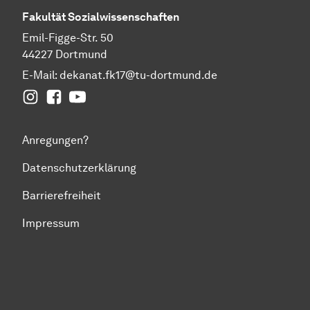
Fakultät
Sozial­wissen­schaften
Emil-Figge-Str. 50
44227 Dortmund
E-Mail:
dekanat.fk17@tu-dortmund.de
Instagram
Facebook
YouTube
Anregungen?
Datenschutzerklärung
Barrierefreiheit
Impressum
Zum Seitenanfang