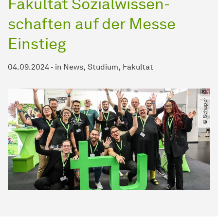
Fakultät
Sozial­wissen­
schaften
auf der Messe
Einstieg
04.09.2024
-
in
News
Studium
Fakultät
© Schaper