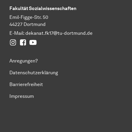
Fakultät
Sozial­wissen­schaften
Emil-Figge-Str. 50
44227 Dortmund
E-Mail:
dekanat.fk17@tu-dortmund.de
Instagram
Facebook
YouTube
Anregungen?
Datenschutzerklärung
Barrierefreiheit
Impressum
Zum Seitenanfang