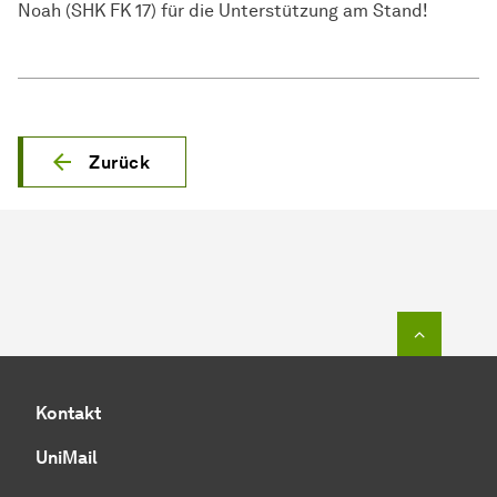
Noah (SHK FK 17) für die Unterstützung am Stand!
Zurück
Zum Seit
Kontakt
UniMail