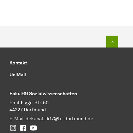
Zum Seit
Kontakt
UniMail
Fakultät
Sozial­wissen­schaften
Emil-Figge-Str. 50
44227 Dortmund
E-Mail:
dekanat.fk17@tu-dortmund.de
Instagram
Facebook
YouTube