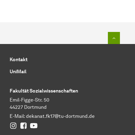
Zum Seit
Kontakt
UniMail
Fakultät
Sozial­wissen­schaften
Emil-Figge-Str. 50
44227 Dortmund
E-Mail:
dekanat.fk17@tu-dortmund.de
Instagram
Facebook
YouTube