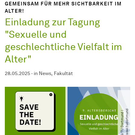
GEMEINSAM FÜR MEHR SICHTBARKEIT IM
ALTER!
Einladung zur Tagung
"Sexuelle und
geschlechtliche Vielfalt im
Alter"
28.05.2025
-
in
News
Fakultät
d
©
S
A
G​
/​
T
U
D
o
r
t
m
u
n
d
|
@
s
a
g
.
s
o
w
i.
t
u
d
o
r
t
m
u
n