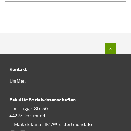
Zum Seit
Kontakt
UniMail
Fakultät
Sozial­wissen­schaften
Emil-Figge-Str. 50
44227 Dortmund
E-Mail:
dekanat.fk17@tu-dortmund.de