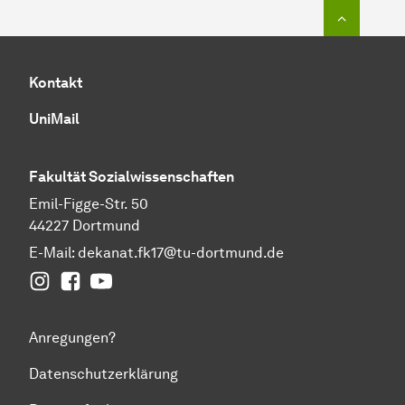
Zum Seit
Kontakt
UniMail
Fakultät
Sozial­wissen­schaften
Emil-Figge-Str. 50
44227 Dortmund
E-Mail:
dekanat.fk17@tu-dortmund.de
Instagram
Facebook
YouTube
Anregungen?
Datenschutzerklärung