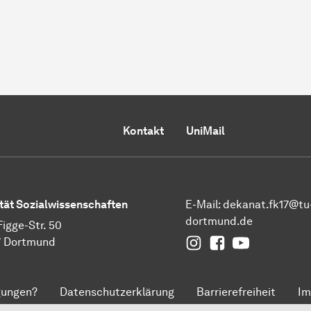
Kontakt
UniMail
tät
Sozial­wissen­schaften
E-Mail:
dekanat.fk17@tu
dortmund.de
Figge-Str. 50
Instagram
Facebook
YouTube
7 Dortmund
gungen?
Datenschutzerklärung
Barrierefreiheit
Im