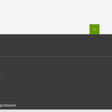
Zum Seit
-
pressum