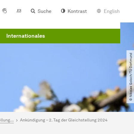
Suche
Kontrast
English
Internationales
© Nikolas Golsch​/​TU Dortmund
lung...
Ankündigung – 2. Tag der Gleichstellung 2024