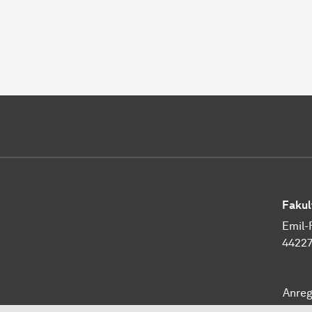
Fakul
Emil-
4422
Anre