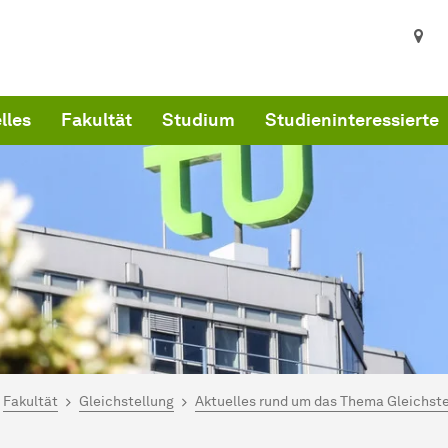
lles
Fakultät
Studium
Studieninteressierte
ind hier:
artseite
Fakultät
Gleichstellung
Aktuelles rund um das Thema Gleichstel