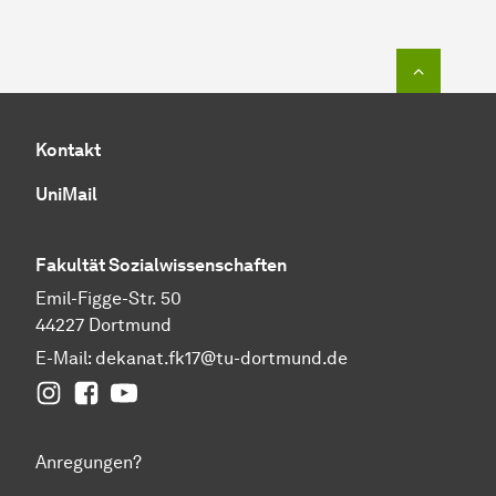
Zum Seit
Kontakt
UniMail
Fakultät
Sozial­wissen­schaften
Emil-Figge-Str. 50
44227 Dortmund
E-Mail:
dekanat.fk17@tu-dortmund.de
Instagram
Facebook
YouTube
Anregungen?