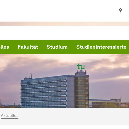
lles
Fakultät
Studium
Studieninteressierte
ind hier:
artseite
Aktuelles