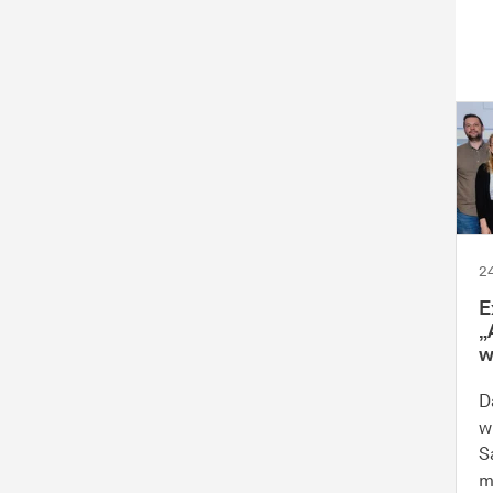
2
E
„
w
D
w
S
m