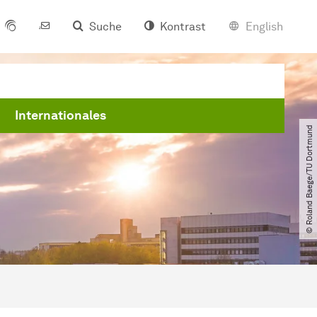
Suche
Kontrast
English
Internationales
© Roland Baege​/​TU Dortmund