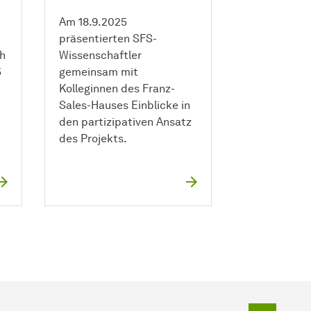
Am 18.9.2025
m
präsentierten SFS-
ch
Wissenschaftler
5
gemeinsam mit
Kolleginnen des Franz-
Sales-Hauses Einblicke in
den partizipativen Ansatz
des Projekts.
Zum Seit