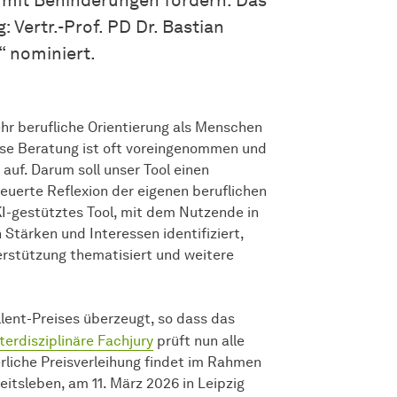
n mit Behinderungen fördern. Das
g: Vertr.-Prof. PD Dr. Bastian
“ nominiert.
r berufliche Orientierung als Menschen
ese Beratung ist oft voreingenommen und
uf. Darum soll unser Tool einen
uerte Reflexion der eigenen beruflichen
 KI-gestütztes Tool, mit dem Nutzende in
 Stärken und Interessen identifiziert,
terstützung thematisiert und weitere
llent-Preises überzeugt, so dass das
nterdisziplinäre Fachjury
prüft nun alle
rliche Preisverleihung findet im Rahmen
eitsleben, am 11. März 2026 in Leipzig