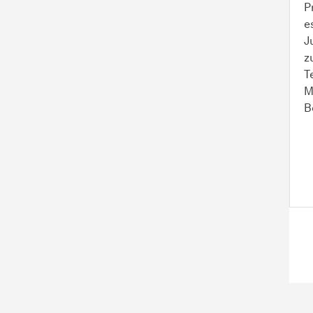
P
e
J
z
T
M
B