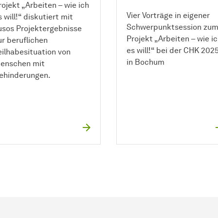
rojekt „Arbeiten – wie ich
Vier Vorträge in eigener
s will!“ diskutiert mit
Schwerpunktsession zu
usos Projektergebnisse
Projekt „Arbeiten – wie i
ur beruflichen
es will!“ bei der CHK 202
eilhabesituation von
in Bochum
enschen mit
ehinderungen.