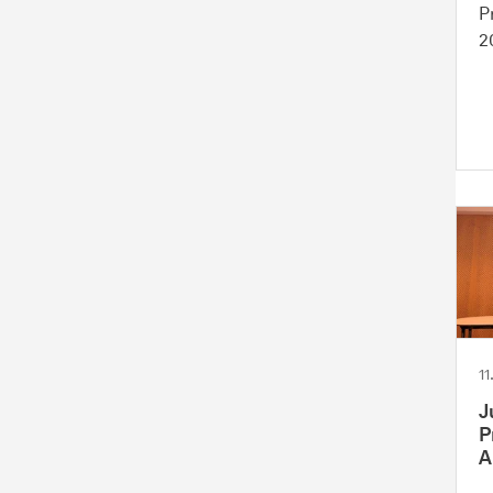
P
2
1
J
P
A