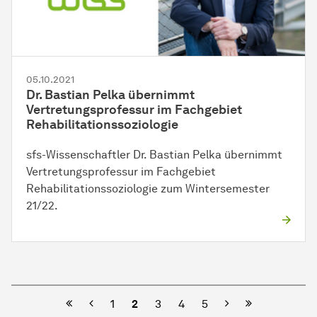
05.10.2021
Dr. Bastian Pelka übernimmt
Vertretungsprofessur im Fachgebiet
Rehabilitationssoziologie
sfs-Wissenschaftler Dr. Bastian Pelka übernimmt
Vertretungsprofessur im Fach­ge­biet
Rehabilitationssoziologie zum Win­ter­se­mes­ter
21/22.
Vorherige
Nächste
1
2
3
4
5