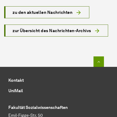
zu den aktuellen Nachrichten
zur Übersicht des Nachrichten-Archivs
Zum Seit
Kontakt
UniMail
Fakultät
Sozial­wissen­schaften
Emil-Figge-Str. 50