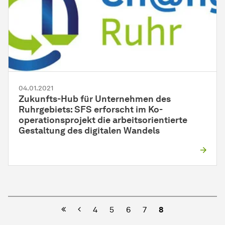
04.01.2021
Zukunfts-Hub für Unternehmen des
Ruhrgebiets: SFS erforscht im
Ko­
operations­projekt
die arbeitsorientierte
Gestaltung des digitalen Wandels
Vorherige
4
5
6
7
8