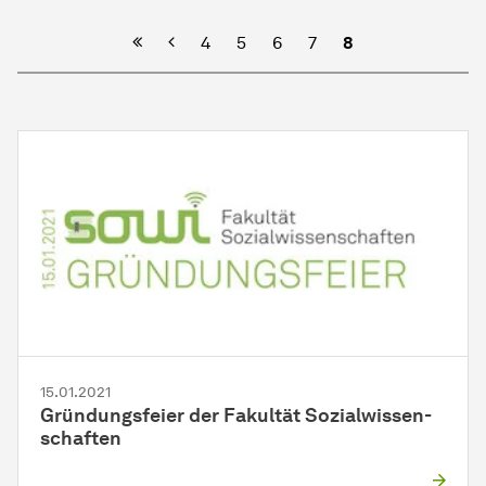
Vorherige
4
5
6
7
8
15.01.2021
Gründungsfeier der Fakultät
Sozial­wissen­
schaften