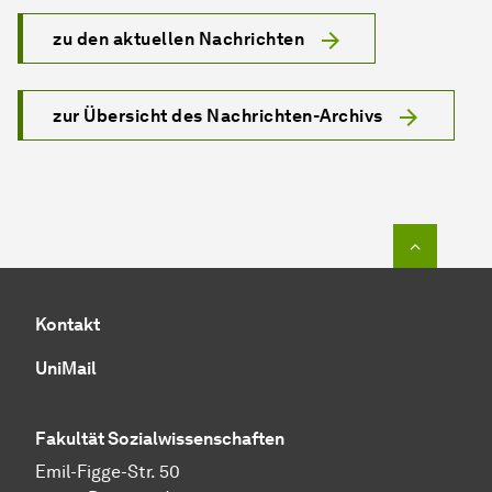
zu den aktuellen Nachrichten
zur Übersicht des Nachrichten-Archivs
Zum Seit
Kontakt
UniMail
Fakultät
Sozial­wissen­schaften
Emil-Figge-Str. 50