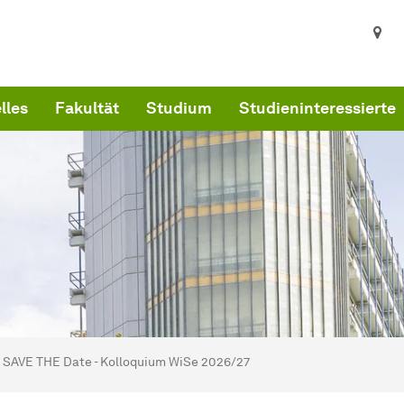
lles
Fakultät
Studium
Studieninteressierte
ind hier:
artseite
SAVE THE Date - Kolloquium WiSe 2026/27