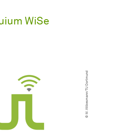
quium WiSe
© M. Wilkesmann​/​TU Dortmund