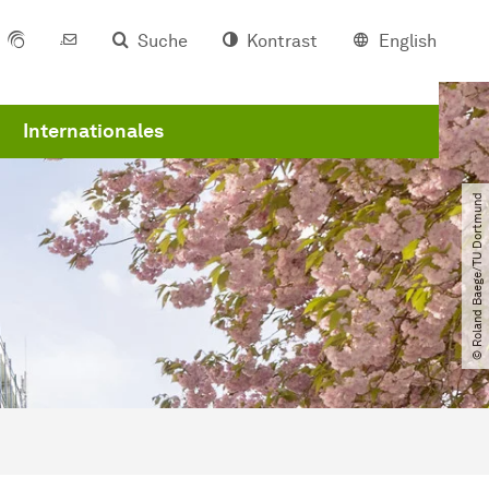
Suche
Kontrast
English
Internationales
© Roland Baege​/​TU Dortmund