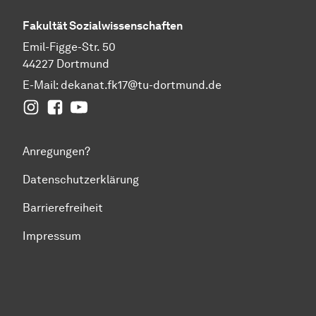
Fakultät
Sozial­wissen­schaften
Emil-Figge-Str. 50
44227 Dortmund
E-Mail:
dekanat.fk17@tu-dortmund.de
Instagram
Facebook
YouTube
Anregungen?
Datenschutzerklärung
Barrierefreiheit
Impressum
Zum Seitenanfang